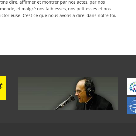
ons dire, affirmer et montrer par nos actes, par nos
monde, et malgré nos faiblesses, nos petitesses et nos
ctorieuse. C’est ce que nous avons à dire, dans notre foi.