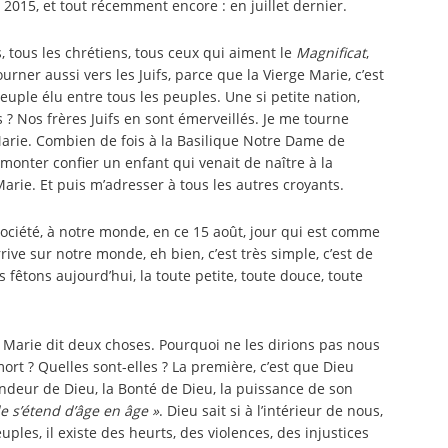
015, et tout récemment encore : en juillet dernier.
, tous les chrétiens, tous ceux qui aiment le
Magnificat
,
ourner aussi vers les Juifs, parce que la Vierge Marie, c’est
peuple élu entre tous les peuples. Une si petite nation,
 ? Nos frères Juifs en sont émerveillés. Je me tourne
rie. Combien de fois à la Basilique Notre Dame de
monter confier un enfant qui venait de naître à la
arie. Et puis m’adresser à tous les autres croyants.
ociété, à notre monde, en ce 15 août, jour qui est comme
ive sur notre monde, eh bien, c’est très simple, c’est de
 fêtons aujourd’hui, la toute petite, toute douce, toute
ge Marie dit deux choses. Pourquoi ne les dirions pas nous
mort ? Quelles sont-elles ? La première, c’est que Dieu
andeur de Dieu, la Bonté de Dieu, la puissance de son
e s’étend d’âge en âge »
. Dieu sait si à l’intérieur de nous,
uples, il existe des heurts, des violences, des injustices